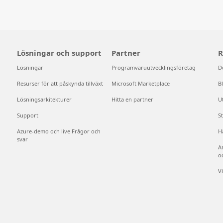
Lösningar och support
Partner
R
Lösningar
Programvaruutvecklingsföretag
D
Resurser för att påskynda tillväxt
Microsoft Marketplace
B
Lösningsarkitekturer
Hitta en partner
U
Support
S
Azure-demo och live Frågor och
H
svar
A
o
V