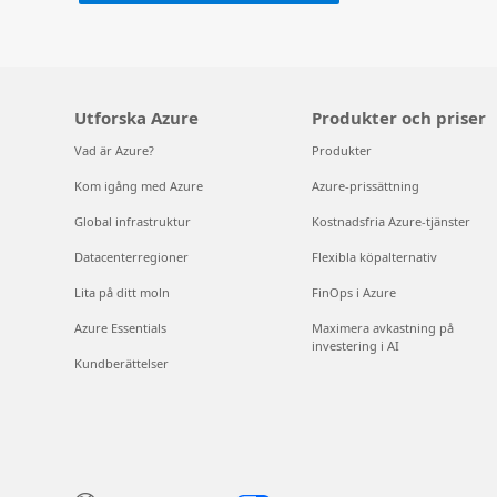
Utforska Azure
Produkter och priser
Vad är Azure?
Produkter
Kom igång med Azure
Azure-prissättning
Global infrastruktur
Kostnadsfria Azure-tjänster
Datacenterregioner
Flexibla köpalternativ
Lita på ditt moln
FinOps i Azure
Azure Essentials
Maximera avkastning på
investering i AI
Kundberättelser