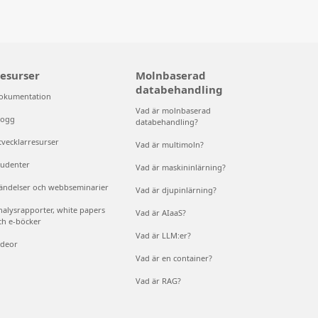
esurser
Molnbaserad
databehandling
okumentation
Vad är molnbaserad
logg
databehandling?
tvecklarresurser
Vad är multimoln?
tudenter
Vad är maskininlärning?
ändelser och webbseminarier
Vad är djupinlärning?
nalysrapporter, white papers
Vad är AIaaS?
ch e-böcker
Vad är LLM:er?
ideor
Vad är en container?
Vad är RAG?