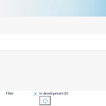
Filter
In development (0)