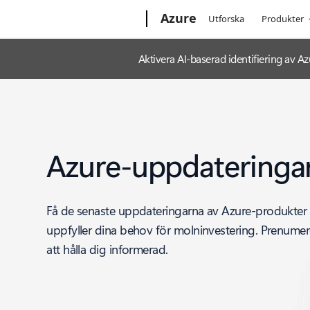
Microsoft
Azure
Utforska
Produkter
Aktivera AI-baserad identifiering av
Azure-uppdateringa
Få de senaste uppdateringarna av Azure-produkter
uppfyller dina behov för molninvestering. Prenumere
att hålla dig informerad.