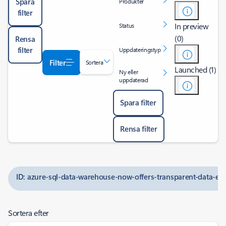
Spara
Produkter
filter
In preview
Status
(0)
Rensa
filter
Uppdateringstyp
Filter
Sortera
Launched (1)
Ny eller
uppdaterad
Spara filter
Rensa filter
ID: azure-sql-data-warehouse-now-offers-transparent-data-e
Sortera efter