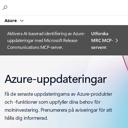
Microsoft
Azure
Aktivera AI-baserad identifiering av Azure-
Utforska
uppdateringar med Microsoft Release
MRC MCP-
Communications MCP-server.
servern
Azure-uppdateringar
Få de senaste uppdateringarna av Azure-produkter
och -funktioner som uppfyller dina behov för
molninvestering. Prenumerera på aviseringar för att
hålla dig informerad.