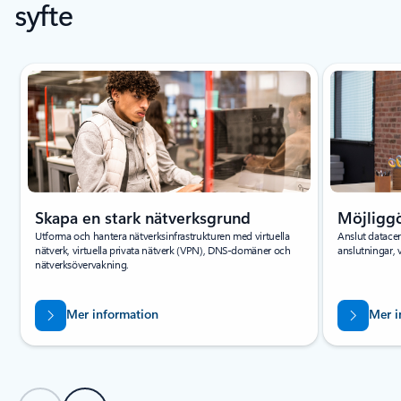
syfte
Visar bild 1 av 5
Skapa en stark nätverksgrund
Möjliggö
Utforma och hantera nätverksinfrastrukturen med virtuella
Anslut datacen
nätverk, virtuella privata nätverk (VPN), DNS-domäner och
anslutningar, 
nätverksövervakning.
Mer information
Mer i