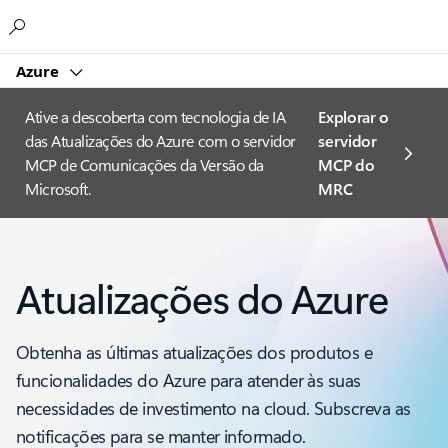
Microsoft
Azure
Ative a descoberta com tecnologia de IA
Explorar o
das Atualizações do Azure com o servidor
servidor
MCP de Comunicações da Versão da
MCP do
Microsoft.
MRC
Atualizações do Azure
Obtenha as últimas atualizações dos produtos e
funcionalidades do Azure para atender às suas
necessidades de investimento na cloud. Subscreva as
notificações para se manter informado.