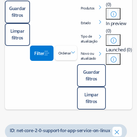
(0)
Guardar
Produtos
filtros
In preview
Estado
(0)
Limpar
Tipo de
filtros
atualização
Launched (0)
Filter
Ordenar
Novo ou
atualizado
Guardar
filtros
Limpar
filtros
ID: net-core-2-0-support-for-app-service-on-linux