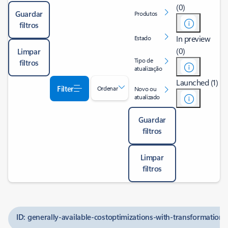
(0)
Guardar
Produtos
filtros
In preview
Estado
(0)
Limpar
Tipo de
filtros
atualização
Launched (1)
Filter
Ordenar
Novo ou
atualizado
Guardar
filtros
Limpar
filtros
ID: generally-available-costoptimizations-with-transformation