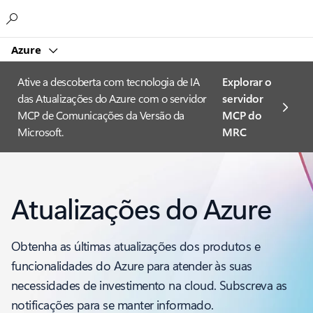
Microsoft
Azure
Ative a descoberta com tecnologia de IA
Explorar o
das Atualizações do Azure com o servidor
servidor
MCP de Comunicações da Versão da
MCP do
Microsoft.
MRC
Atualizações do Azure
Obtenha as últimas atualizações dos produtos e
funcionalidades do Azure para atender às suas
necessidades de investimento na cloud. Subscreva as
notificações para se manter informado.