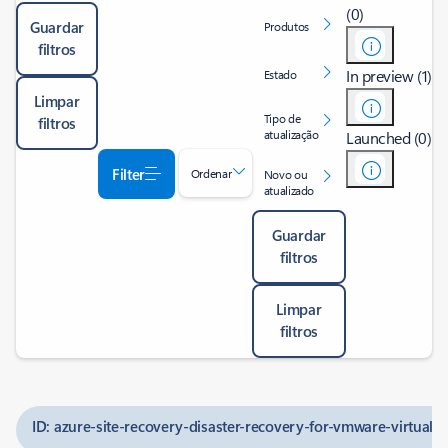
(0)
Guardar
Produtos
filtros
In preview (1)
Estado
Limpar
Tipo de
filtros
atualização
Launched (0)
Filter
Ordenar
Novo ou
atualizado
Guardar
filtros
Limpar
filtros
ID: azure-site-recovery-disaster-recovery-for-vmware-virtual