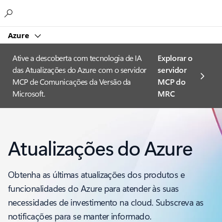
Microsoft
Azure
Ative a descoberta com tecnologia de IA
Explorar o
das Atualizações do Azure com o servidor
servidor
MCP de Comunicações da Versão da
MCP do
Microsoft.
MRC
Atualizações do Azure
Obtenha as últimas atualizações dos produtos e
funcionalidades do Azure para atender às suas
necessidades de investimento na cloud. Subscreva as
notificações para se manter informado.