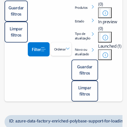
(0)
Guardar
Produtos
filtros
In preview
Estado
(0)
Limpar
Tipo de
filtros
atualização
Launched (1)
Filter
Ordenar
Novo ou
atualizado
Guardar
filtros
Limpar
filtros
ID: azure-data-factory-enriched-polybase-support-for-loading