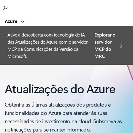
Microsoft
Azure
Ative a descoberta com tecnologia de IA
Explorar o
das Atualizações do Azure com o servidor
servidor
MCP de Comunicações da Versão da
MCP do
Microsoft.
MRC
Atualizações do Azure
Obtenha as últimas atualizações dos produtos e
funcionalidades do Azure para atender às suas
necessidades de investimento na cloud. Subscreva as
notificações para se manter informado.