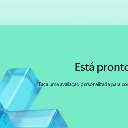
Voltar aos separadores
Voltar à secção PRÁTICAS ESSENCIAIS DE DEVOPS - separador Con
Está pront
Faça uma avaliação personalizada para co