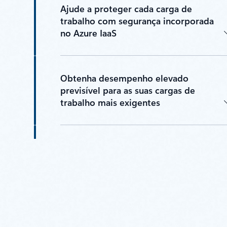
Ajude a proteger cada carga de
trabalho com segurança incorporada
no Azure IaaS
Obtenha desempenho elevado
previsível para as suas cargas de
trabalho mais exigentes
Dimensione a infraestrutura para
satisfazer a procura em mudança e o
crescimento global
Otimize os custos da infraestrutura