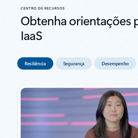
sem comprometer o desempenho
CENTRO DE RECURSOS
Obtenha orientações pr
IaaS
Resiliência
Segurança
Desempenho
A mostrar 1-2 de 8 diapositivos