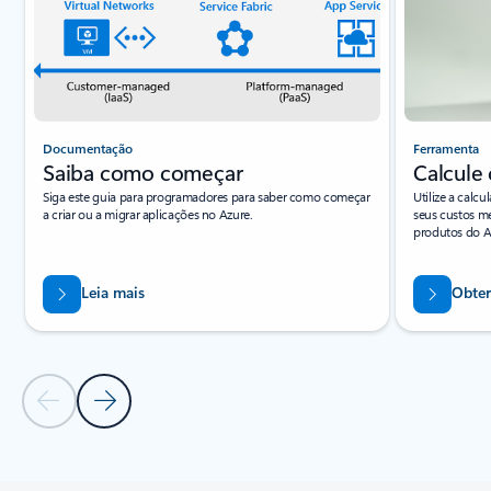
Documentação
Ferramenta
Saiba como começar
Calcule 
Siga este guia para programadores para saber como começar
Utilize a calc
a criar ou a migrar aplicações no Azure.
seus custos me
produtos do A
Leia mais
Obter
Diapositivo Anterior
Diapositivo Seguinte
Voltar aos separadores
Voltar aos controlos de navegação do carrossel