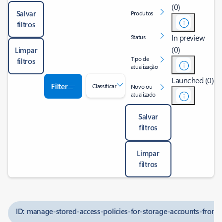
(0)
Salvar
Produtos
filtros
In preview
Status
(0)
Limpar
Tipo de
filtros
atualização
Launched (0)
Filter
Classificar
Novo ou
atualizado
Salvar
filtros
Limpar
filtros
ID: manage-stored-access-policies-for-storage-accounts-from-