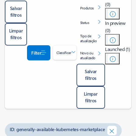
(0)
Salvar
Produtos
filtros
In preview
Status
(0)
Limpar
Tipo de
filtros
atualização
Launched (1)
Filter
Classificar
Novo ou
atualizado
Salvar
filtros
Limpar
filtros
ID: generally-available-kubernetes-marketplace