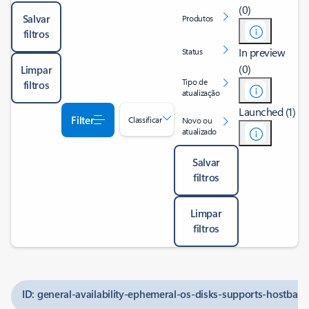
(0)
Salvar
Produtos
filtros
In preview
Status
(0)
Limpar
Tipo de
filtros
atualização
Launched (1)
Filter
Classificar
Novo ou
atualizado
Salvar
filtros
Limpar
filtros
ID: general-availability-ephemeral-os-disks-supports-hostba