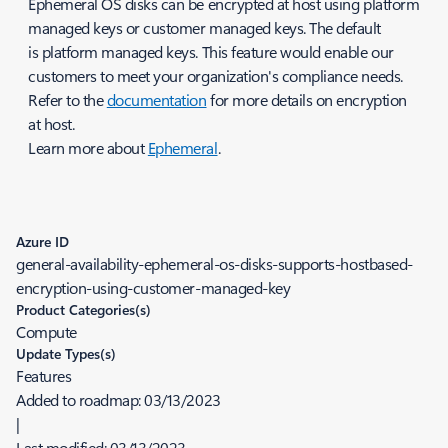
Ephemeral OS disks can be encrypted at host using platform
managed keys or customer managed keys. The default
is platform managed keys. This feature would enable our
customers to meet your organization's compliance needs.
Refer to the
documentation
for more details on encryption
at host.
Learn more about
Ephemeral
.
Azure ID
general-availability-ephemeral-os-disks-supports-hostbased-
encryption-using-customer-managed-key
Product Categories(s)
Compute
Update Types(s)
Features
Added to roadmap:
03/13/2023
|
Last modified:
03/13/2023