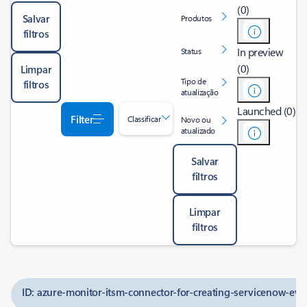
(0)
Salvar
Produtos
filtros
In preview
Status
(0)
Limpar
Tipo de
filtros
atualização
Launched (0)
Filter
Classificar
Novo ou
atualizado
Salvar
filtros
Limpar
filtros
ID: azure-monitor-itsm-connector-for-creating-servicenow-eve