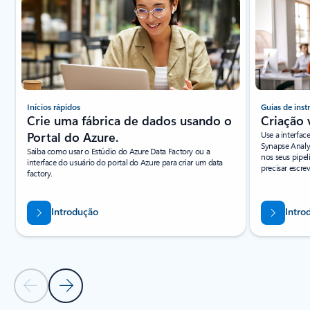
Inícios rápidos
Guias de inst
Crie uma fábrica de dados usando o
Criação 
Portal do Azure.
Use a interfac
Synapse Analyt
Saiba como usar o Estúdio do Azure Data Factory ou a
nos seus pipel
interface do usuário do portal do Azure para criar um data
precisar escr
factory.
Introdução
Intro
Slide Anterior
Próximo slide
Voltar às guias