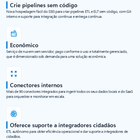
Crie pipelines sem código
Nova hospedagem fácil do SSIS para criar pipelines ETL e ELT sem código, com Git
interno e suporte para integração contínua e entrega contínua.
Econômico
Serviço de nuvem sem servidor, pago conforme o uso e totalmente gerenciado,
que é dimensionado sob demanda para uma solução econômica.
Conectores internos
Mais de 90 conectores integrados para ingerir todos os seus dados locais e do SaaS
para orquestrar e monitorar em escala.
Oferece suporte a integradores cidadãos
ETL autônomo para obter eficiência operacional e dar suporte a integradores de
cidadãos.