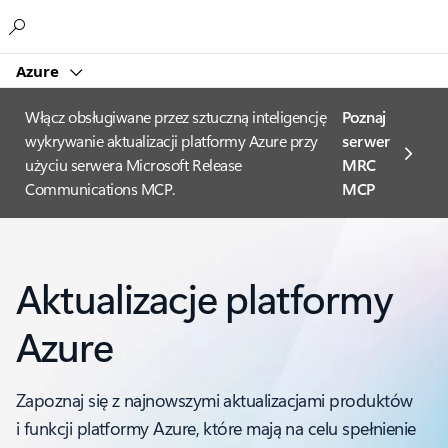
Microsoft
Azure
Włącz obsługiwane przez sztuczną inteligencję
Poznaj
wykrywanie aktualizacji platformy Azure przy
serwer
użyciu serwera Microsoft Release
MRC
Communications MCP.
MCP
Aktualizacje platformy
Azure
Zapoznaj się z najnowszymi aktualizacjami produktów
i funkcji platformy Azure, które mają na celu spełnienie