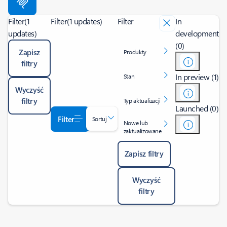
Filter
(1
Filter
(1 updates)
Filter
In
updates)
development
(0)
Zapisz
Produkty
filtry
In preview (1)
Stan
Wyczyść
filtry
Typ aktualizacji
Launched (0)
Filter
Sortuj
Nowe lub
zaktualizowane
Zapisz filtry
Wyczyść
filtry