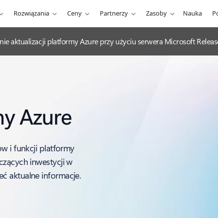
Rozwiązania
Ceny
Partnerzy
Zasoby
Nauka
P
nie aktualizacji platformy Azure przy użyciu serwera Microsoft Rel
my Azure
w i funkcji platformy
czących inwestycji w
ć aktualne informacje.