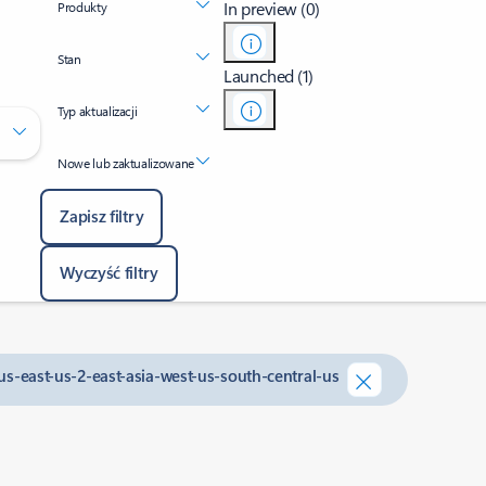
In preview (0)
Produkty
Stan
Launched (1)
Typ aktualizacji
Nowe lub zaktualizowane
Zapisz filtry
Wyczyść filtry
l-us-east-us-2-east-asia-west-us-south-central-us