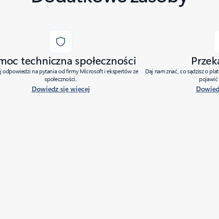
moc techniczna społeczności
Przek
j odpowiedzi na pytania od firmy Microsoft i ekspertów ze
Daj nam znać, co sądzisz o pla
społeczności.
pojawić 
Dowiedz się więcej
Dowiedz