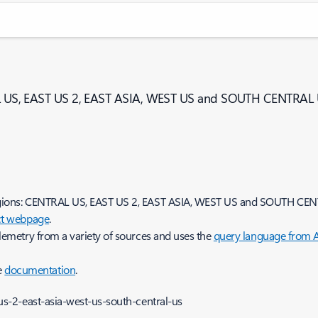
TRAL US, EAST US 2, EAST ASIA, WEST US and SOUTH CENTRAL
re regions: CENTRAL US, EAST US 2, EAST ASIA, WEST US and SOUTH C
ct webpage
.
telemetry from a variety of sources and uses the
query language from A
e
documentation
.
-us-2-east-asia-west-us-south-central-us