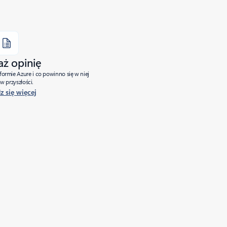
aż opinię
tformie Azure i co powinno się w niej
w przyszłości.
 się więcej