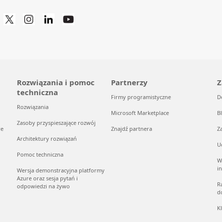
Rozwiązania i pomoc
Partnerzy
Z
techniczna
Firmy programistyczne
D
Rozwiązania
Microsoft Marketplace
B
Zasoby przyspieszające rozwój
re
Znajdź partnera
Z
Architektury rozwiązań
U
Pomoc techniczna
W
i
Wersja demonstracyjna platformy
Azure oraz sesja pytań i
R
odpowiedzi na żywo
d
K