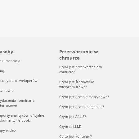
asoby
Przetwarzanie w
chmurze
okumentacja
Czym jest przetwarzanie w
log
chmurze?
asoby dla deweloperów
Czym jest środowisko
wielochmurowe?
czniowie
Czym jest uczenie maszynowe?
ydarzenia i seminaria
nternetowe
Czym jest uczenie głębokie?
aporty analityków, oficjalne
Czym jest AIaaS?
okumenty i e-booki
Czym są LLM?
lipy wideo
Co to jest kontener?