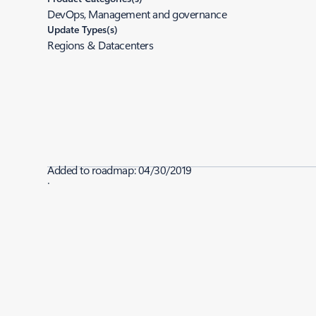
DevOps, Management and governance
Update Types(s)
Regions & Datacenters
Added to roadmap:
04/30/2019
|
Last modified:
04/30/2019
Share