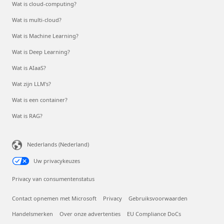
Wat is cloud-computing?
Wat is multi-cloud?
Wat is Machine Learning?
Wat is Deep Learning?
Wat is AIaaS?
Wat zijn LLM's?
Wat is een container?
Wat is RAG?
Nederlands (Nederland)
Uw privacykeuzes
Privacy van consumentenstatus
Contact opnemen met Microsoft
Privacy
Gebruiksvoorwaarden
Handelsmerken
Over onze advertenties
EU Compliance DoCs