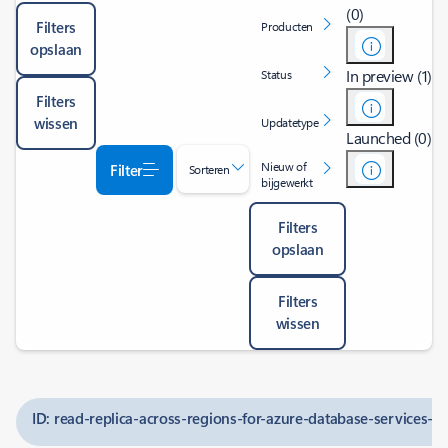
(0)
Filters
Producten
opslaan
In preview (1)
Status
Filters
wissen
Updatetype
Launched (0)
Nieuw of
Filter
Sorteren
bijgewerkt
Filters
opslaan
Filters
wissen
ID: read-replica-across-regions-for-azure-database-services-f