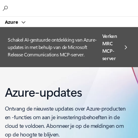
Microsoft
Azure
Verken
Schakel AI-gestuurde ontdekking van Azure-
MRC
updates in met behulp van de Microsoft
MCP-
Release Communications MCP-server.
server
Azure-updates
Ontvang de nieuwste updates over Azure-producten
en -functies om aan je investeringsbehoeften in de
cloud te voldoen. Abonneer je op de meldingen om
op de hoogte te blijven.