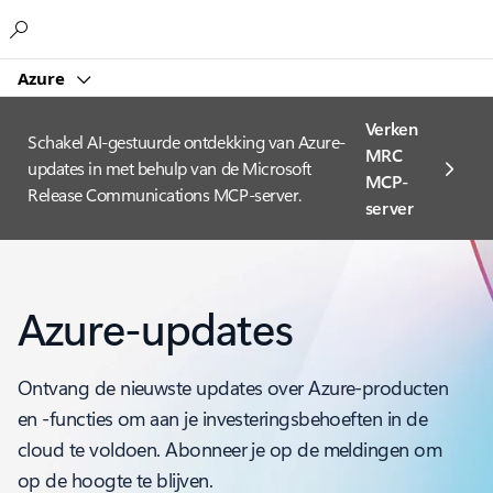
Microsoft
Azure
Verken
Schakel AI-gestuurde ontdekking van Azure-
MRC
updates in met behulp van de Microsoft
MCP-
Release Communications MCP-server.
server
Azure-updates
Ontvang de nieuwste updates over Azure-producten
en -functies om aan je investeringsbehoeften in de
cloud te voldoen. Abonneer je op de meldingen om
op de hoogte te blijven.