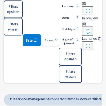
(0)
Filters
Producten
opslaan
In preview
Status
(0)
Filters
wissen
Updatetype
Launched (1)
Nieuw of
Filter
Sorteren
bijgewerkt
Filters
opslaan
Filters
wissen
ID: it-service-management-connector-itsmc-is-now-certified-w