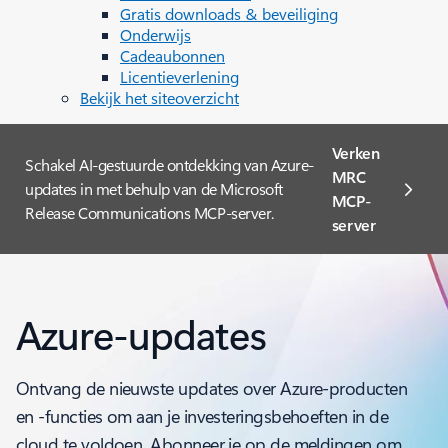
Gratis downloads & beveiliging
Onderwijs
Cadeaubonnen
Licentieverlening
Bekijk het siteoverzicht
Verken
Schakel AI-gestuurde ontdekking van Azure-
MRC
updates in met behulp van de Microsoft
MCP-
Release Communications MCP-server.
server
Azure-updates
Ontvang de nieuwste updates over Azure-producten
en -functies om aan je investeringsbehoeften in de
cloud te voldoen. Abonneer je op de meldingen om