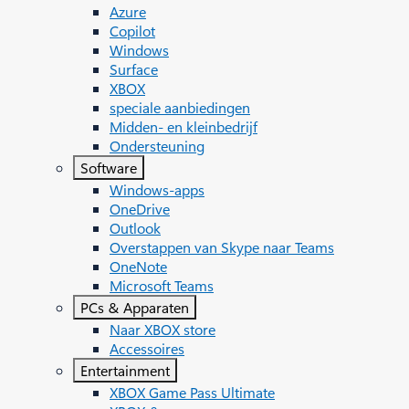
Azure
Copilot
Windows
Surface
XBOX
speciale aanbiedingen
Midden- en kleinbedrijf
Ondersteuning
Software
Windows-apps
OneDrive
Outlook
Overstappen van Skype naar Teams
OneNote
Microsoft Teams
PCs & Apparaten
Naar XBOX store
Accessoires
Entertainment
XBOX Game Pass Ultimate