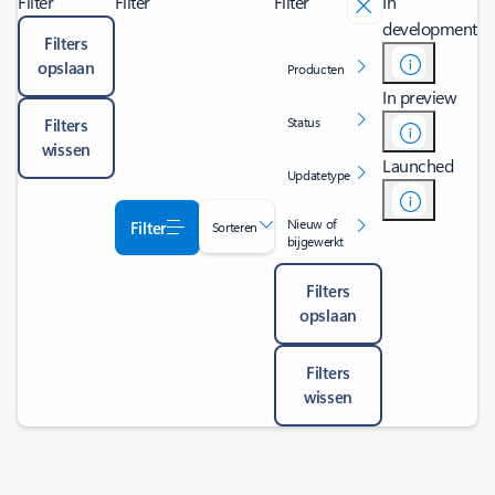
Filter
Filter
Filter
In
development
Filters
opslaan
Producten
In preview
Status
Filters
wissen
Launched
Updatetype
Nieuw of
Filter
Sorteren
bijgewerkt
Filters
opslaan
Filters
wissen