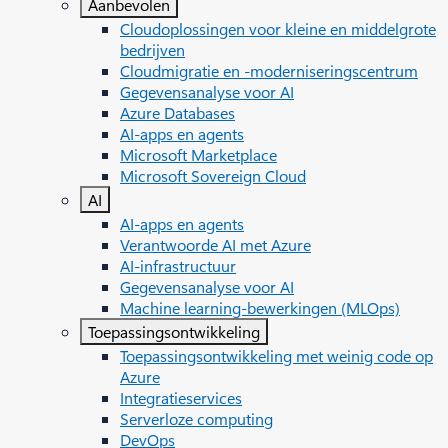
Aanbevolen
Cloudoplossingen voor kleine en middelgrote
bedrijven
Cloudmigratie en -moderniseringscentrum
Gegevensanalyse voor AI
Azure Databases
AI-apps en agents
Microsoft Marketplace
Microsoft Sovereign Cloud
AI
AI-apps en agents
Verantwoorde AI met Azure
AI-infrastructuur
Gegevensanalyse voor AI
Machine learning-bewerkingen (MLOps)
Toepassingsontwikkeling
Toepassingsontwikkeling met weinig code op
Azure
Integratieservices
Serverloze computing
DevOps