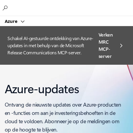
Microsoft
Azure
Verken
Schakel AI-gestuurde ontdekking van Azure-
MRC
updates in met behulp van de Microsoft
MCP-
Release Communications MCP-server.
server
Azure-updates
Ontvang de nieuwste updates over Azure-producten
en -functies om aan je investeringsbehoeften in de
cloud te voldoen. Abonneer je op de meldingen om
op de hoogte te blijven.