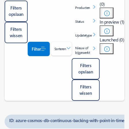
(0)
Filters
Producten
opslaan
In preview (1)
Status
Filters
wissen
Updatetype
Launched (0)
Nieuw of
Filter
Sorteren
bijgewerkt
Filters
opslaan
Filters
wissen
ID: azure-cosmos-db-continuous-backing-with-point-in-time-r