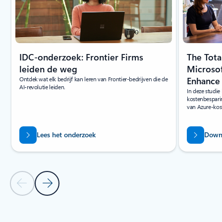
IDC-onderzoek: Frontier Firms
The Tot
leiden de weg
Microsof
Ontdek wat elk bedrijf kan leren van Frontier-bedrijven die de
Enhance 
AI-revolutie leiden.
In deze studie 
kostenbesparin
van Azure-kos
Lees het onderzoek
Downl
Vorige dia
Volgende dia
Terug naar tabbladen
Terug naar Carrousel voor online leren