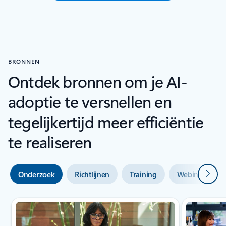
BRONNEN
Ontdek bronnen om je AI-
adoptie te versnellen en
tegelijkertijd meer efficiëntie
te realiseren
Volge
Onderzoek
Richtlijnen
Training
Webinars en d
Dia 1 van 2 wordt weergegeven