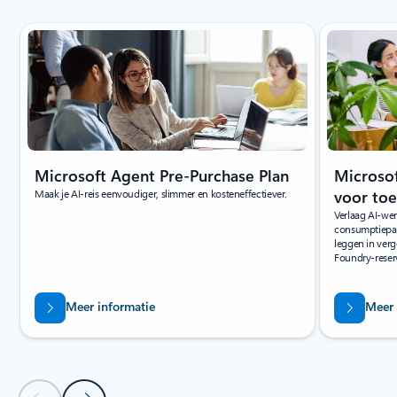
Microsoft Agent Pre-Purchase Plan
Microso
Maak je AI-reis eenvoudiger, slimmer en kosteneffectiever.
voor to
Verlaag AI-wer
consumptiepatr
leggen in verg
Foundry-reser
Meer informatie
Meer 