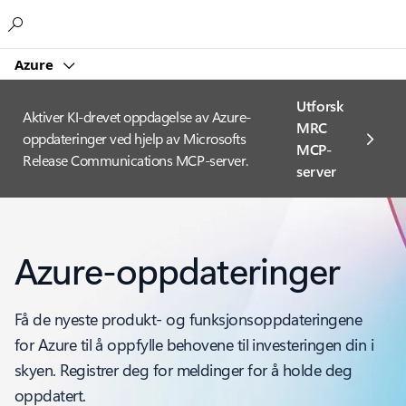
Microsoft
Azure
Utforsk
Aktiver KI-drevet oppdagelse av Azure-
MRC
oppdateringer ved hjelp av Microsofts
MCP-
Release Communications MCP-server.
server
Azure-oppdateringer
Få de nyeste produkt- og funksjonsoppdateringene
for Azure til å oppfylle behovene til investeringen din i
skyen. Registrer deg for meldinger for å holde deg
oppdatert.