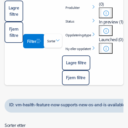
(0)
Lagre
Produkter
filtre
In preview (1)
Status
Fjern
filtre
Oppdateringstype
Launched (0)
Filter
Sorter
Ny eller oppdatert
Lagre filtre
Fjern filtre
ID: vm-health-feature-now-supports-new-os-and-is-available-
Sorter etter