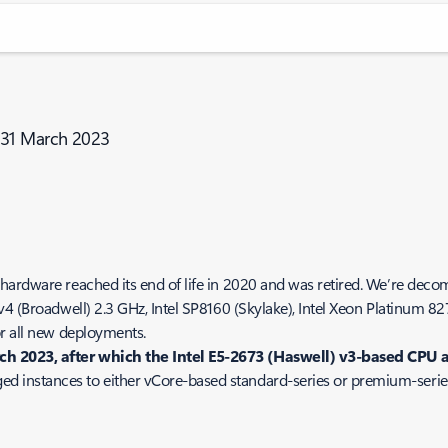
 31 March 2023
hardware reached its end of life in 2020 and was retired. We’re deco
v4 (Broadwell) 2.3 GHz, Intel SP8160 (Skylake), Intel Xeon Platinum 8
or all new deployments.
ch 2023, after which the Intel E5-2673 (Haswell) v3-based CPU 
 instances to either vCore-based standard-series or premium-seri