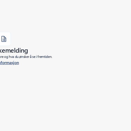
akemelding
re og hva du ønsker å se i fremtiden.
nformasjon