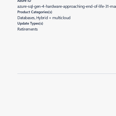
Azure ID
azure-sql-gen-4-hardware-approaching-end-of-life-31-m
Product Categories(s)
Databases, Hybrid + multicloud
Update Types(s)
Retirements
Added to roadmap:
02/01/2023
|
Last modified:
02/01/2023
Share