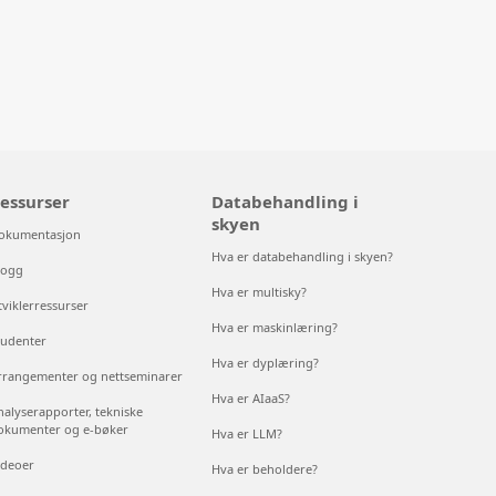
essurser
Databehandling i
skyen
okumentasjon
Hva er databehandling i skyen?
logg
Hva er multisky?
tviklerressurser
Hva er maskinlæring?
tudenter
Hva er dyplæring?
rrangementer og nettseminarer
Hva er AIaaS?
nalyserapporter, tekniske
okumenter og e-bøker
Hva er LLM?
ideoer
Hva er beholdere?