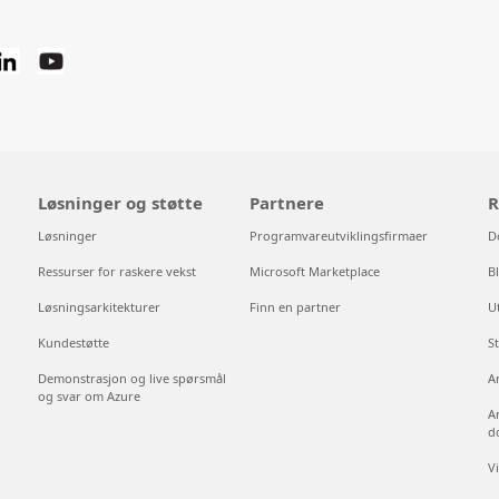
Løsninger og støtte
Partnere
R
Løsninger
Programvareutviklingsfirmaer
D
Ressurser for raskere vekst
Microsoft Marketplace
B
Løsningsarkitekturer
Finn en partner
U
Kundestøtte
S
Demonstrasjon og live spørsmål
A
og svar om Azure
A
d
V