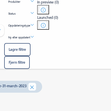
In preview (0)
Produkter
Status
Launched (0)
Oppdateringstype
Ny eller oppdatert
Lagre filtre
Fjern filtre
fe-31-march-2023