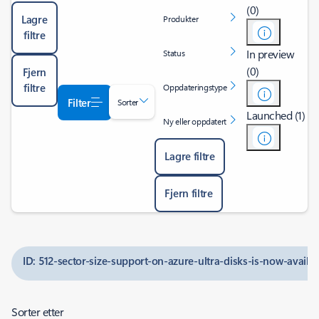
(0)
Lagre
Produkter
filtre
In preview
Status
(0)
Fjern
filtre
Oppdateringstype
Filter
Sorter
Launched (1)
Ny eller oppdatert
Lagre filtre
Fjern filtre
ID: 512-sector-size-support-on-azure-ultra-disks-is-now-availa
Sorter etter