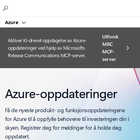
Microsoft
Azure
Utforsk
Aktiver KI-drevet oppdagelse av Azure-
MRC
oppdateringer ved hjelp av Microsofts
MCP-
Release Communications MCP-server.
server
Azure-oppdateringer
Få de nyeste produkt- og funksjonsoppdateringene
for Azure til å oppfylle behovene til investeringen din i
skyen. Registrer deg for meldinger for å holde deg
oppdatert.