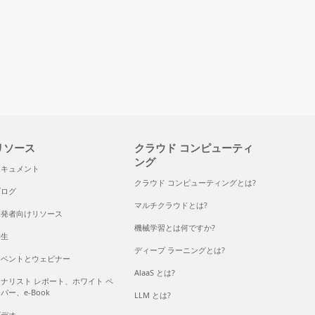
リソース
クラウド コンピューティ
ング
ドキュメント
クラウド コンピューティングとは?
ブログ
マルチクラウドとは?
開発者向けリソース
機械学習とは何ですか?
学生
ディープ ラーニングとは?
イベントとウェビナー
AlaaS とは?
ナリスト レポート、ホワイト ペ
パー、e-Book
LLM とは?
ビデオ