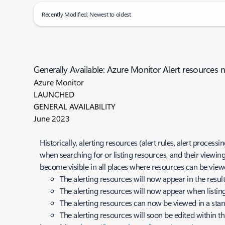
Recently Modified: Newest to oldest
Generally Available: Azure Monitor Alert resources n
Azure Monitor
LAUNCHED
GENERAL AVAILABILITY
June 2023
Historically, alerting resources (alert rules, alert proce
when searching for or listing resources, and their viewin
become visible in all places where resources can be viewe
The alerting resources will now appear in the resul
The alerting resources will now appear when listin
The alerting resources can now be viewed in a stan
The alerting resources will soon be edited within 