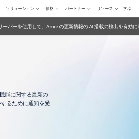
ソリューション
価格
パートナー
リソース
学ぶ
ations MCP サーバーを使用して、Azure の更新情報の AI 搭載の検出を有
や機能に関する最新の
手するために通知を受