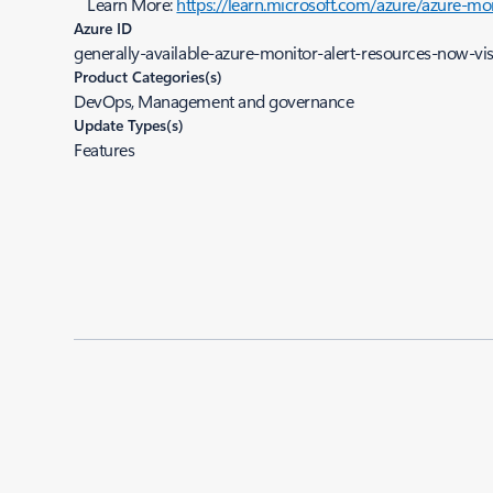
Learn More:
https://learn.microsoft.com/azure/azure-mon
Azure ID
generally-available-azure-monitor-alert-resources-now-vis
Product Categories(s)
DevOps, Management and governance
Update Types(s)
Features
Added to roadmap:
06/13/2023
|
Last modified:
06/13/2023
Share