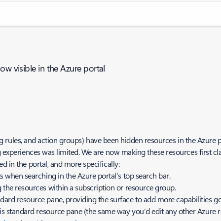
ow visible in the Azure portal
ssing rules, and action groups) have been hidden resources in the Azur
g experiences was limited. We are now making these resources first clas
d in the portal, and more specifically:
ts when searching in the Azure portal’s top search bar.
g the resources within a subscription or resource group.
dard resource pane, providing the surface to add more capabilities g
this standard resource pane (the same way you’d edit any other Azure r