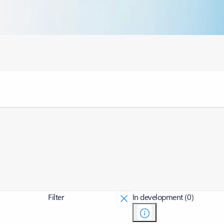
Filter
In development (0)