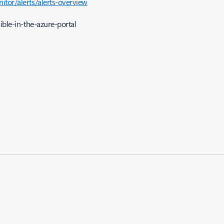
itor/alerts/alerts-overview
ible-in-the-azure-portal