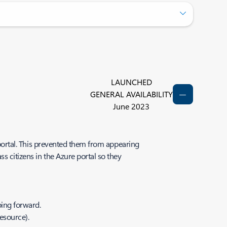
LAUNCHED
GENERAL AVAILABILITY
June 2023
e portal. This prevented them from appearing
s citizens in the Azure portal so they
oing forward.
esource).