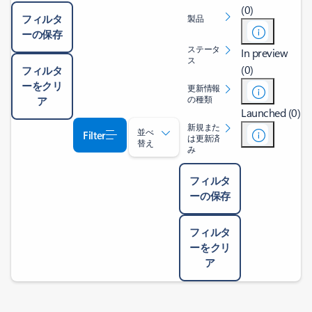
(0)
フィルタ
製品
ーの保存
ステータ
In preview
ス
(0)
フィルタ
ーをクリ
更新情報
の種類
ア
Launched (0)
新規また
並べ
Filter
は更新済
替え
み
フィルタ
ーの保存
フィルタ
ーをクリ
ア