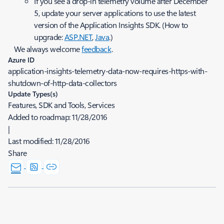
If you see a drop-in telemetry volume after December
5, update your server applications to use the latest
version of the Application Insights SDK. (How to
upgrade:
ASP.NET
,
Java
.)
We always welcome
feedback
.
Azure ID
application-insights-telemetry-data-now-requires-https-with-
shutdown-of-http-data-collectors
Update Types(s)
Features, SDK and Tools, Services
Added to roadmap:
11/28/2016
|
Last modified:
11/28/2016
Share