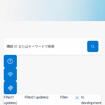
Filter
(1
Filter
(1 updates)
Filter
In
updates)
development