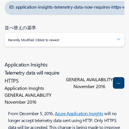
ID: application-insights-telemetry-data-now-requires-https-wi
並べ替えの基準
Recently Modified: Oldest to newest
Application Insights:
Telemetry data will require
GENERAL AVAILABILITY
HTTPS
November 2016
Application Insights
GENERAL AVAILABILITY
November 2016
From December 5, 2016,
Azure Application Insights
will no
longer accept telemetry data sent using HTTP. Only HTTPS
data will be accepted. This change is being made to improve