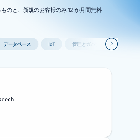
ものと、新規のお客様のみ 12 か月間無料
次
データベース
IoT
管理とガバナンス
peech