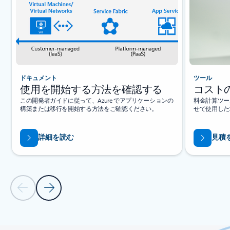
ドキュメント
ツール
使用を開始する方法を確認する
コスト
この開発者ガイドに従って、Azure でアプリケーションの
料金計算ツー
構築または移行を開始する方法をご確認ください。
せて使用した
詳細を読む
見積
前のスライド
次のスライド
タブに戻る
カルーセル ナビゲーション コントロールに戻る