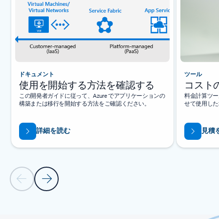
ドキュメント
ツール
使用を開始する方法を確認する
コスト
この開発者ガイドに従って、Azure でアプリケーションの
料金計算ツー
構築または移行を開始する方法をご確認ください。
せて使用した
詳細を読む
見積
前のスライド
次のスライド
タブに戻る
カルーセル ナビゲーション コントロールに戻る