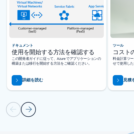
ドキュメント
ツール
使用を開始する方法を確認する
コスト
この開発者ガイドに従って、Azure でアプリケーションの
料金計算ツー
構築または移行を開始する方法をご確認ください。
せて使用した
詳細を読む
見積
前のスライド
次のスライド
タブに戻る
カルーセル ナビゲーション コントロールに戻る