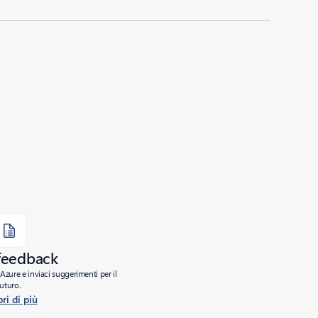
 feedback
Azure e inviaci suggerimenti per il
futuro.
ri di più