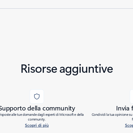
Risorse aggiuntive
Supporto della community
Invia
risposte alle tue domande dagli esperti di Microsoft e della
Condividi la tua opinione su 
community.
Scopri di più
Scop