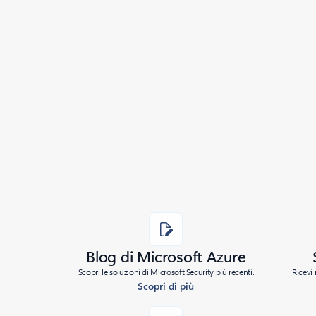
Added to roadmap:
04/14/2021
|
Last modified:
04/14/2021
Share
Blog di Microsoft Azure
Scopri le soluzioni di Microsoft Security più recenti.
Ricevi 
Scopri di più