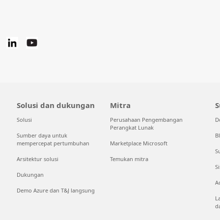
Solusi dan dukungan
Mitra
S
Solusi
Perusahaan Pengembangan
D
Perangkat Lunak
Sumber daya untuk
B
mempercepat pertumbuhan
Marketplace Microsoft
S
Arsitektur solusi
Temukan mitra
S
Dukungan
A
Demo Azure dan T&J langsung
L
d