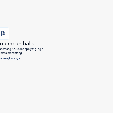
n umpan balik
 tentang Azure dan apa yang ingin
i masa mendatang.
 selengkapnya