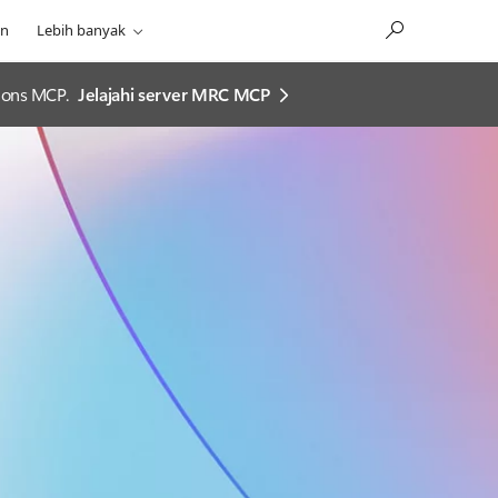
an
Lebih banyak
ions MCP.
Jelajahi server MRC MCP