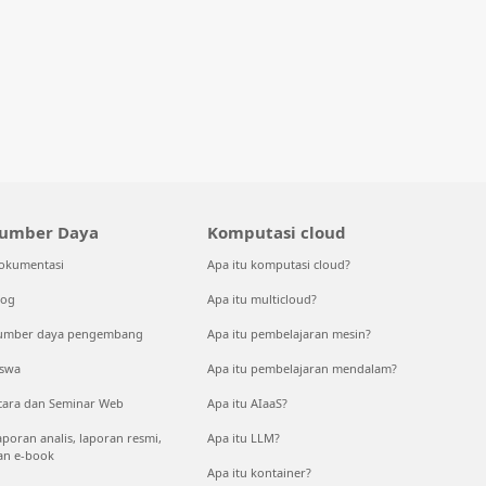
umber Daya
Komputasi cloud
okumentasi
Apa itu komputasi cloud?
log
Apa itu multicloud?
umber daya pengembang
Apa itu pembelajaran mesin?
iswa
Apa itu pembelajaran mendalam?
cara dan Seminar Web
Apa itu AIaaS?
aporan analis, laporan resmi,
Apa itu LLM?
an e-book
Apa itu kontainer?