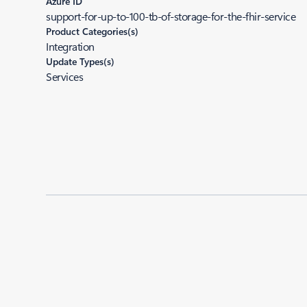
Azure ID
support-for-up-to-100-tb-of-storage-for-the-fhir-service
Product Categories(s)
Integration
Update Types(s)
Services
Added to roadmap:
02/05/2024
|
Last modified:
02/05/2024
Share