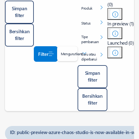
(0)
Simpan
Produk
filter
In preview (1)
Status
Bersihkan
Tipe
filter
pembaruan
Launched (0)
Filter
Mengurutkan
Baru atau
diperbarui
Simpan
filter
Bersihkan
filter
ID: public-preview-azure-chaos-studio-is-now-available-in-sw