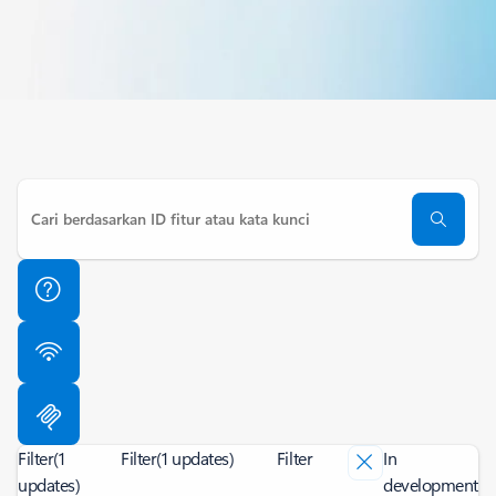
Filter
(1
Filter
(1 updates)
Filter
In
updates)
development