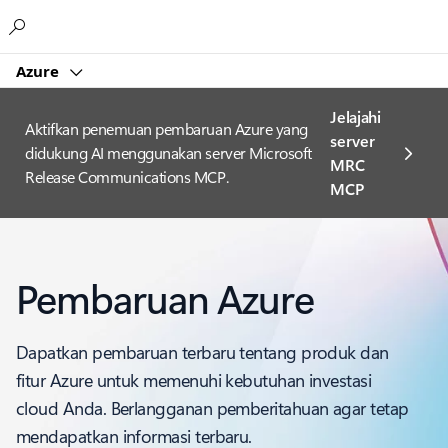
Microsoft
Azure
Jelajahi
Aktifkan penemuan pembaruan Azure yang
server
didukung AI menggunakan server Microsoft
MRC
Release Communications MCP.
MCP
Pembaruan Azure
Dapatkan pembaruan terbaru tentang produk dan
fitur Azure untuk memenuhi kebutuhan investasi
cloud Anda. Berlangganan pemberitahuan agar tetap
mendapatkan informasi terbaru.