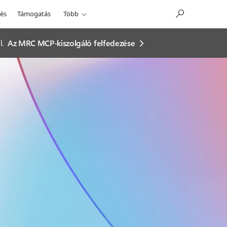
és
Támogatás
Több
l.
Az MRC MCP-kiszolgáló felfedezése