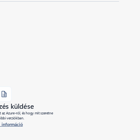
lzés küldése
az Azure-ról, és hogy mit szeretne
sőbbi verziókban.
 információ