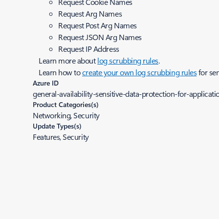
Request Cookie Names
Request Arg Names
Request Post Arg Names
Request JSON Arg Names
Request IP Address
Learn more about
log scrubbing rules
.
Learn how to
create your own log scrubbing rules
for sen
Azure ID
general-availability-sensitive-data-protection-for-applica
Product Categories(s)
Networking, Security
Update Types(s)
Features, Security