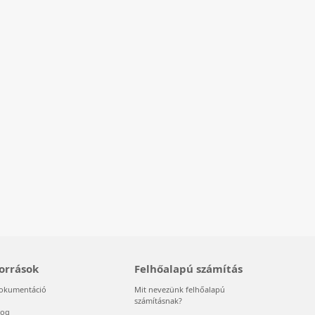
orrások
Felhőalapú számítás
okumentáció
Mit nevezünk felhőalapú
számításnak?
log