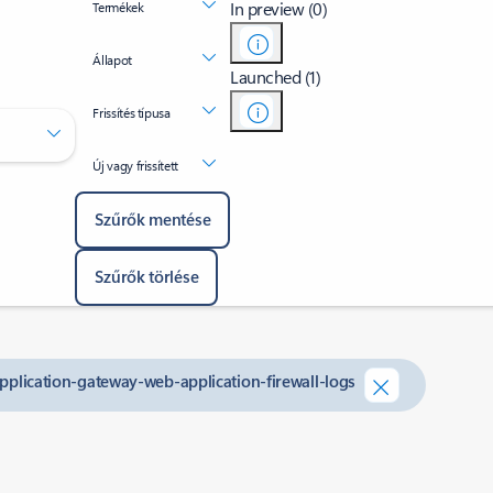
In preview (0)
Termékek
Állapot
Launched (1)
Frissítés típusa
Új vagy frissített
Szűrők mentése
Szűrők törlése
-application-gateway-web-application-firewall-logs