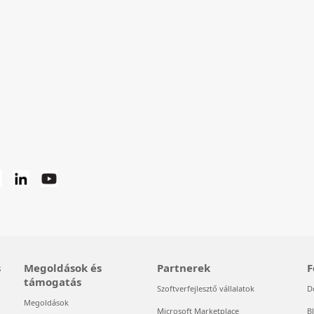
s
Megoldások és
Partnerek
F
támogatás
Szoftverfejlesztő vállalatok
D
Megoldások
Microsoft Marketplace
B