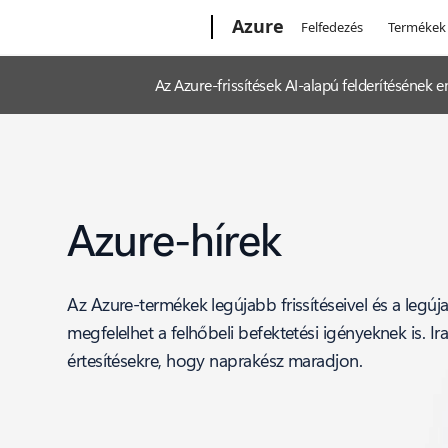
Microsoft
Azure
Felfedezés
Termékek
Az Azure-frissítések AI-alapú felderítéséne
Azure-hírek
Az Azure-termékek legújabb frissítéseivel és a legú
megfelelhet a felhőbeli befektetési igényeknek is. Ir
értesítésekre, hogy naprakész maradjon.