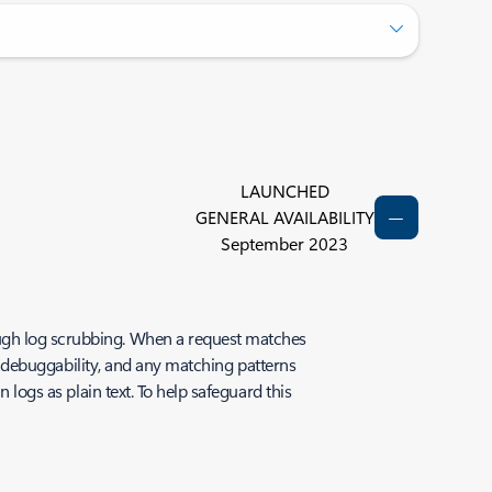
LAUNCHED
GENERAL AVAILABILITY
September 2023
ough log scrubbing. When a request matches
or debuggability, and any matching patterns
 logs as plain text. To help safeguard this