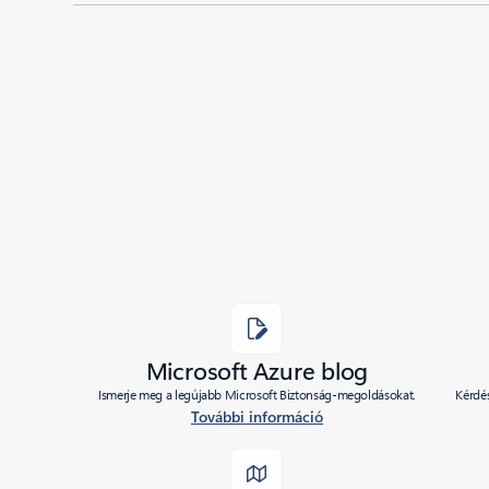
Added to roadmap:
09/14/2023
|
Last modified:
09/14/2023
Share
Microsoft Azure blog
Ismerje meg a legújabb Microsoft Biztonság-megoldásokat.
Kérdés
További információ