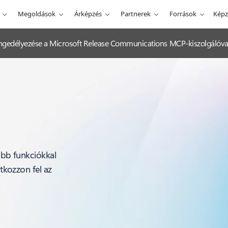
Megoldások
Árképzés
Partnerek
Források
Képz
k engedélyezése a Microsoft Release Communications MCP-kiszolgálóva
jabb funkciókkal
atkozzon fel az