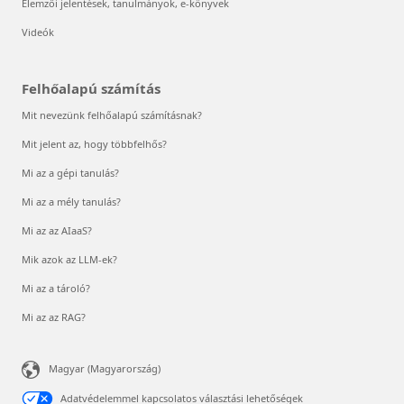
Elemzői jelentések, tanulmányok, e-könyvek
Videók
Felhőalapú számítás
Mit nevezünk felhőalapú számításnak?
Mit jelent az, hogy többfelhős?
Mi az a gépi tanulás?
Mi az a mély tanulás?
Mi az az AIaaS?
Mik azok az LLM-ek?
Mi az a tároló?
Mi az az RAG?
Magyar (Magyarország)
Adatvédelemmel kapcsolatos választási lehetőségek