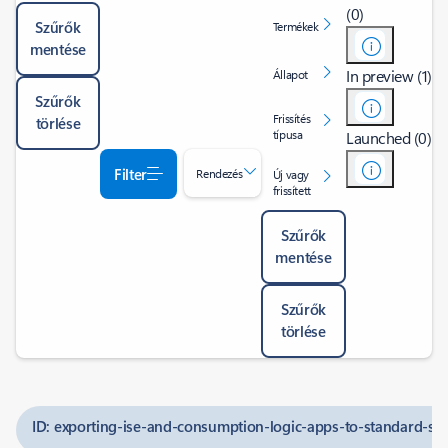
(0)
Szűrők
Termékek
mentése
In preview (1)
Állapot
Szűrők
Frissítés
törlése
típusa
Launched (0)
Filter
Rendezés
Új vagy
frissített
Szűrők
mentése
Szűrők
törlése
ID: exporting-ise-and-consumption-logic-apps-to-standard-sk