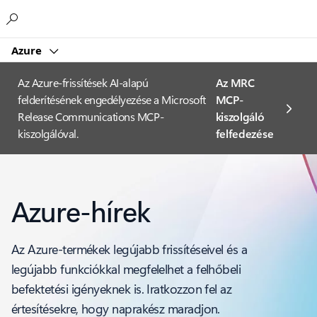
Microsoft
Azure
Az Azure-frissítések AI-alapú
Az MRC
felderítésének engedélyezése a Microsoft
MCP-
Release Communications MCP-
kiszolgáló
kiszolgálóval.
felfedezése
Azure-hírek
Az Azure-termékek legújabb frissítéseivel és a
legújabb funkciókkal megfelelhet a felhőbeli
befektetési igényeknek is. Iratkozzon fel az
értesítésekre, hogy naprakész maradjon.