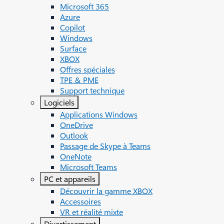
Microsoft 365
Azure
Copilot
Windows
Surface
XBOX
Offres spéciales
TPE & PME
Support technique
Logiciels
Applications Windows
OneDrive
Outlook
Passage de Skype à Teams
OneNote
Microsoft Teams
PC et appareils
Découvrir la gamme XBOX
Accessoires
VR et réalité mixte
Divertissement