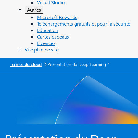
Visual Studio
Autres
Microsoft Rewards
Téléchargements gratuits et pour la sécurité
Éducation
Cartes cadeaux
Licences
Vue plan de site
Termes du cloud
Présentation du Deep Learning ?