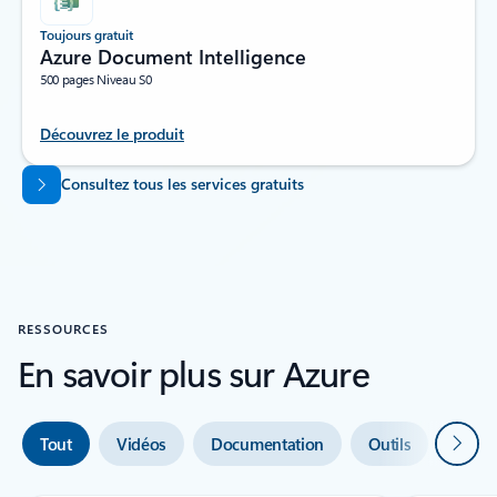
Toujours gratuit
Azure Document Intelligence
500 pages Niveau S0
Découvrez le produit
Revenir aux onglets
Consultez tous les services gratuits
RESSOURCES
En savoir plus sur Azure
Suivan
Tout
Vidéos
Documentation
Outils
Aide 