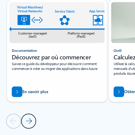
Documentation
Outil
Découvrez par où commencer
Calcule
Suivez ce guide du développeur pour découvrir comment
Utilisez la cal
commencer à créer ou migrer des applications dans Azure.
mensuels d’uti
produits Azure
En savoir plus
Obten
Diapositive précédente
Diapositive suivante
Revenir aux onglets