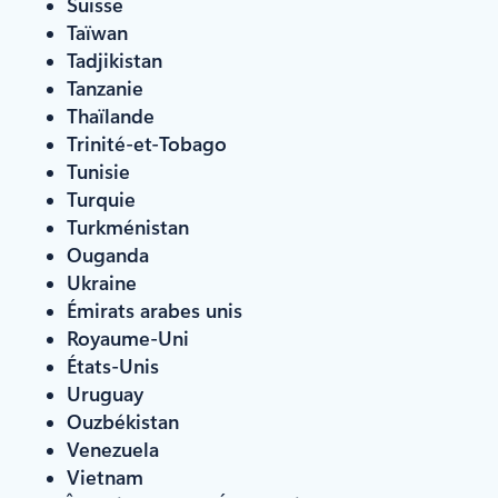
Suisse
Taïwan
Tadjikistan
Tanzanie
Thaïlande
Trinité-et-Tobago
Tunisie
Turquie
Turkménistan
Ouganda
Ukraine
Émirats arabes unis
Royaume-Uni
États-Unis
Uruguay
Ouzbékistan
Venezuela
Vietnam