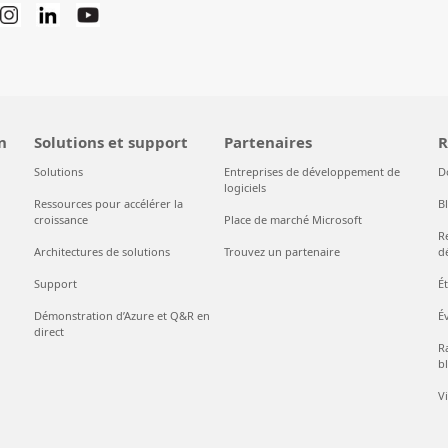
n
Solutions et support
Partenaires
R
Solutions
Entreprises de développement de
D
logiciels
Ressources pour accélérer la
B
croissance
Place de marché Microsoft
R
Architectures de solutions
Trouvez un partenaire
d
Support
É
Démonstration d’Azure et Q&R en
É
direct
Ra
bl
V