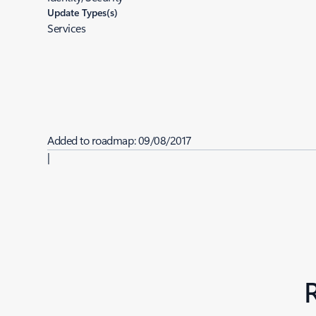
Update Types(s)
Services
Added to roadmap:
09/08/2017
|
Last modified:
09/08/2017
Share