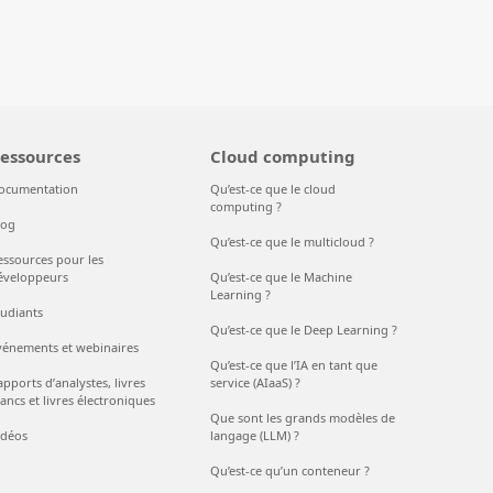
essources
Cloud computing
ocumentation
Qu’est-ce que le cloud
computing ?
log
Qu’est-ce que le multicloud ?
essources pour les
éveloppeurs
Qu’est-ce que le Machine
Learning ?
tudiants
Qu’est-ce que le Deep Learning ?
vénements et webinaires
Qu’est-ce que l’IA en tant que
pports d’analystes, livres
service (AIaaS) ?
ancs et livres électroniques
Que sont les grands modèles de
idéos
langage (LLM) ?
Qu’est-ce qu’un conteneur ?