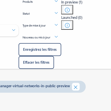
In preview (1)
Produits
Statut
Launched (0)
Type de mise à jour
Nouveau ou mis à jour
Enregistrez les filtres
Effacer les filtres
anager-virtual-networks-in-public-preview