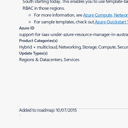
South starting today. This enables you to use template-
RBAC in those regions.
For more information, see
Azure Compute, Network
For sample templates, check out
Azure Quickstart 
Azure ID
support-for-iaas-under-azure-resource-manager-in-austral
Product Categories(s)
Hybrid + multicloud, Networking, Storage, Compute, Secur
Update Types(s)
Regions & Datacenters, Services
Added to roadmap:
10/07/2015
|
Last modified:
10/07/2015