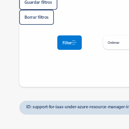
Guardar filtros
Borrar filtros
Filter
Ordenar
ID: support-for-iaas-under-azure-resource-manager-in