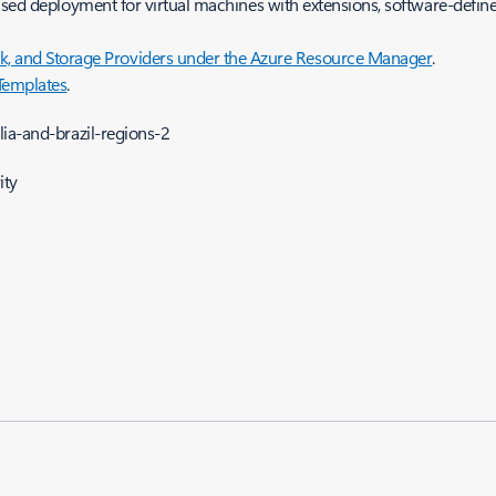
based deployment for virtual machines with extensions, software-defi
, and Storage Providers under the Azure Resource Manager
.
Templates
.
ia-and-brazil-regions-2
ity