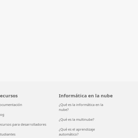
ecursos
Informática en la nube
ocumentación
¿Qué es la informática en la
nube?
log
¿Qué es la multinube?
ecursos para desarrolladores
¿Qué es el aprendizaje
studiantes
automático?