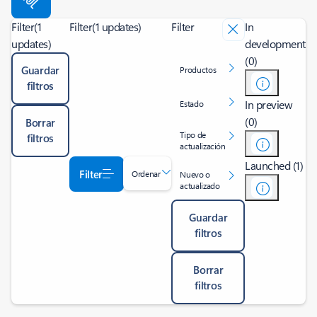
Filter
(1
Filter
(1 updates)
Filter
In
updates)
development
(0)
Guardar
Productos
filtros
In preview
Estado
(0)
Borrar
Tipo de
filtros
actualización
Launched (1)
Filter
Ordenar
Nuevo o
actualizado
Guardar
filtros
Borrar
filtros