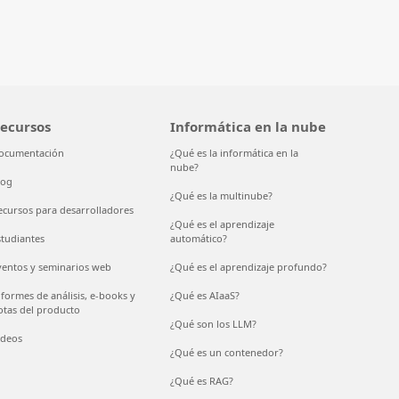
ecursos
Informática en la nube
ocumentación
¿Qué es la informática en la
nube?
log
¿Qué es la multinube?
ecursos para desarrolladores
¿Qué es el aprendizaje
studiantes
automático?
ventos y seminarios web
¿Qué es el aprendizaje profundo?
nformes de análisis, e-books y
¿Qué es AIaaS?
otas del producto
¿Qué son los LLM?
ídeos
¿Qué es un contenedor?
¿Qué es RAG?