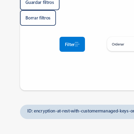
Guardar filtros
Borrar filtros
Filter
Ordenar
ID: encryption-at-rest-with-customermanaged-keys-o