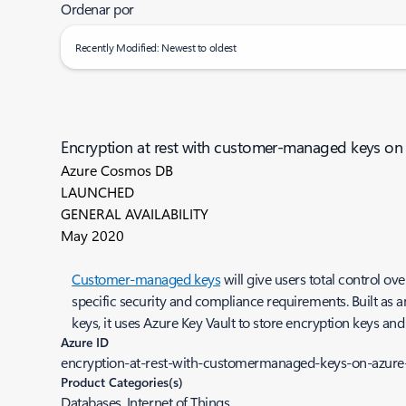
Ordenar por
Recently Modified: Newest to oldest
Encryption at rest with customer-managed keys on
Azure Cosmos DB
LAUNCHED
GENERAL AVAILABILITY
May 2020
Customer-managed keys
will give users total control o
specific security and compliance requirements. Built as 
keys, it uses Azure Key Vault to store encryption keys a
Azure ID
encryption-at-rest-with-customermanaged-keys-on-azure
Product Categories(s)
Databases, Internet of Things