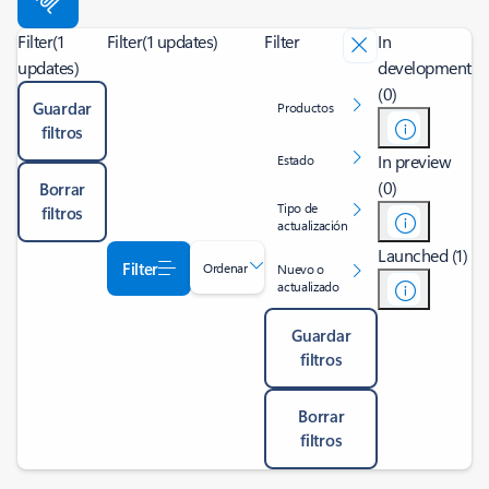
Filter
(1
Filter
(1 updates)
Filter
In
updates)
development
(0)
Guardar
Productos
filtros
In preview
Estado
(0)
Borrar
Tipo de
filtros
actualización
Launched (1)
Filter
Ordenar
Nuevo o
actualizado
Guardar
filtros
Borrar
filtros