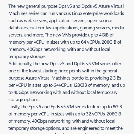
The new general purpose Dps v5 and Dpds v5 Azure Virtual
Machines series can run various Linux enterprise workloads
such as web servers, application servers, open-source
databases, custom Java applications, gaming servers, media
servers, and more. The new VMs provide up to 4GiB of
memory per vCPU in sizes with up to 64 vCPUs, 208GiB of
memory, 40Gbps networking, with and without local
temporary storage.
Additionally, the new Dpls v5 and Dplds v5 VM series offer
one of the lowest starting price points within the general-
purpose Azure Virtual Machines portfolio, providing 2GiBs
per vCPU in sizes up to 64vCPUs, 128GiB of memory, and up
to 40Gbps networking with and without local temporary
storage options.
Lastly, the Eps v5 and Epds v5 VM series feature up to 8GiB
of memory per vCPU in sizes with up to 32 vCPUs, 208GiB
of memory, 40Gbps networking, with and without local
temporary storage options, and are engineered to meet the