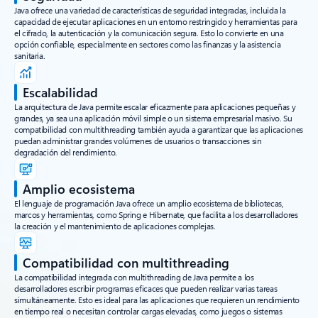
Java ofrece una variedad de características de seguridad integradas, incluida la
capacidad de ejecutar aplicaciones en un entorno restringido y herramientas para
el cifrado, la autenticación y la comunicación segura. Esto lo convierte en una
opción confiable, especialmente en sectores como las finanzas y la asistencia
sanitaria.
Escalabilidad
La arquitectura de Java permite escalar eficazmente para aplicaciones pequeñas y
grandes, ya sea una aplicación móvil simple o un sistema empresarial masivo. Su
compatibilidad con multithreading también ayuda a garantizar que las aplicaciones
puedan administrar grandes volúmenes de usuarios o transacciones sin
degradación del rendimiento.
Amplio ecosistema
El lenguaje de programación Java ofrece un amplio ecosistema de bibliotecas,
marcos y herramientas, como Spring e Hibernate, que facilita a los desarrolladores
la creación y el mantenimiento de aplicaciones complejas.
Compatibilidad con multithreading
La compatibilidad integrada con multithreading de Java permite a los
desarrolladores escribir programas eficaces que pueden realizar varias tareas
simultáneamente. Esto es ideal para las aplicaciones que requieren un rendimiento
en tiempo real o necesitan controlar cargas elevadas, como juegos o sistemas