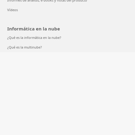
Informes de análisis, e-books y notas del producto
Vídeos
Informática en la nube
¿Qué es la informática en la nube?
¿Qué es la multinube?
¿Qué es el aprendizaje automático?
¿Qué es el aprendizaje profundo?
¿Qué es AIaaS?
¿Qué son los LLM?
¿Qué es un contenedor?
¿Qué es RAG?
Español (España, alfabetización internacional)
Tus opciones de privacidad