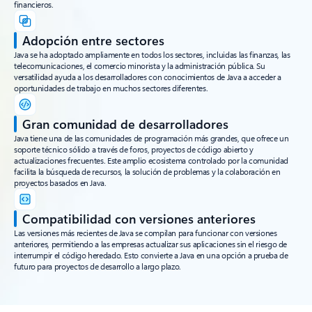
financieros.
Adopción entre sectores
Java se ha adoptado ampliamente en todos los sectores, incluidas las finanzas, las
telecomunicaciones, el comercio minorista y la administración pública. Su
versatilidad ayuda a los desarrolladores con conocimientos de Java a acceder a
oportunidades de trabajo en muchos sectores diferentes.
Gran comunidad de desarrolladores
Java tiene una de las comunidades de programación más grandes, que ofrece un
soporte técnico sólido a través de foros, proyectos de código abierto y
actualizaciones frecuentes. Este amplio ecosistema controlado por la comunidad
facilita la búsqueda de recursos, la solución de problemas y la colaboración en
proyectos basados en Java.
Compatibilidad con versiones anteriores
Las versiones más recientes de Java se compilan para funcionar con versiones
anteriores, permitiendo a las empresas actualizar sus aplicaciones sin el riesgo de
interrumpir el código heredado. Esto convierte a Java en una opción a prueba de
futuro para proyectos de desarrollo a largo plazo.