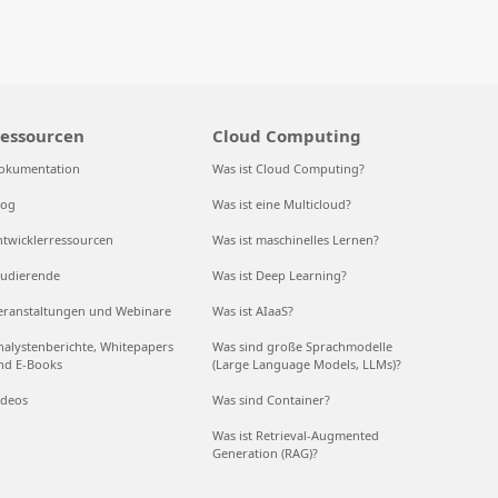
essourcen
Cloud Computing
okumentation
Was ist Cloud Computing?
log
Was ist eine Multicloud?
ntwicklerressourcen
Was ist maschinelles Lernen?
tudierende
Was ist Deep Learning?
eranstaltungen und Webinare
Was ist AIaaS?
nalystenberichte, Whitepapers
Was sind große Sprachmodelle
nd E-Books
(Large Language Models, LLMs)?
ideos
Was sind Container?
Was ist Retrieval-Augmented
Generation (RAG)?