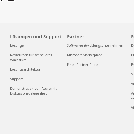
Lösungen und Support
Partner
R
Lösungen
Softwareentwicklungsunternehmen
D
Ressourcen für schnelleres
Microsoft Marketplace
B
Wachstum
Einen Partner finden
E
Lösungsarchitektur
S
Support
V
Demonstration von Azure mit
Diskussionsgelegenheit
A
u
V