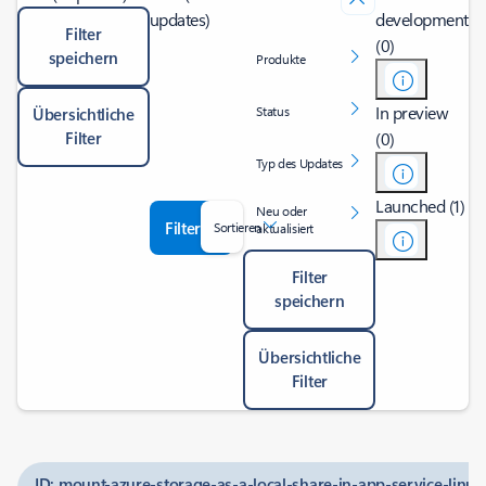
updates)
development
Filter
(0)
speichern
Produkte
In preview
Status
Übersichtliche
Filter
(0)
Typ des Updates
Launched (1)
Neu oder
Filter
Sortieren
aktualisiert
Filter
speichern
Übersichtliche
Filter
ID: mount-azure-storage-as-a-local-share-in-app-service-linu