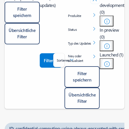
updates)
development
Filter
(0)
speichern
Produkte
In preview
Status
Übersichtliche
Filter
(0)
Typ des Updates
Launched (1)
Neu oder
Filter
Sortieren
aktualisiert
Filter
speichern
Übersichtliche
Filter
ID: confidential-computing-using-always-encrypted-with-secure