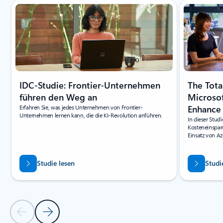
Folie 1 von 2 wird angezeigt
IDC-Studie: Frontier-Unternehmen
The Tot
führen den Weg an
Microsof
Erfahren Sie, was jedes Unternehmen von Frontier-
Enhance 
Unternehmen lernen kann, die die KI-Revolution anführen.
In dieser Studi
Kosteneinspar
Einsatz von A
Studie lesen
Studi
Vorherige Folie
Nächste Folie