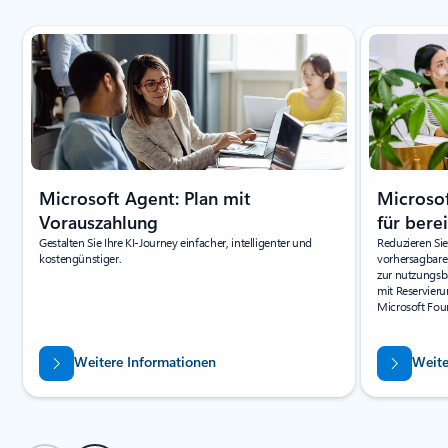
Microsoft Agent: Plan mit
Microso
Vorauszahlung
für bere
Gestalten Sie Ihre KI-Journey einfacher, intelligenter und
Reduzieren Sie
kostengünstiger.
vorhersagbare
zur nutzungsb
mit Reservieru
Microsoft Fou
Weitere Informationen
Weite