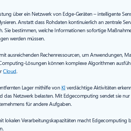
stung über ein Netzwerk von Edge-Geräten – intelligente Sen
ysieren. Anstatt dass Rohdaten kontinuierlich an zentrale Ser
urch. Sie bestimmen, welche Informationen sofortige Maßnah
ragen werden müssen.
äten mit ausreichenden Rechenressourcen, um Anwendungen, M
Computing-Lösungen können komplexe Algorithmen ausführe
ur
Cloud
.
entfernten Lager mithilfe von
KI
verdächtige Aktivitäten erke
das Netzwerk belasten. Mit Edgecomputing sendet sie nur re
ternehmens für andere Aufgaben.
it lokalen Verarbeitungskapazitäten macht Edgecomputing be
n.