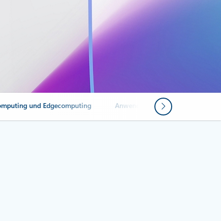
omputing und Edgecomputing
Anwendungsfälle
Edgecomp