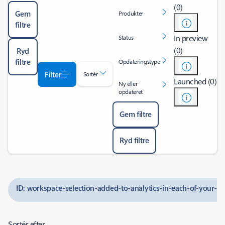
(0)
Gem
Produkter
filtre
In preview
Status
(0)
Ryd
filtre
Opdateringstype
Filter
Sortér
Launched (0)
Ny eller
opdateret
Gem filtre
Ryd filtre
ID: workspace-selection-added-to-analytics-in-each-of-your-qu
Sortér efter